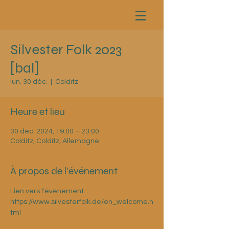
Silvester Folk 2023
[bal]
lun. 30 déc.
  |  
Colditz
Heure et lieu
30 déc. 2024, 19:00 – 23:00
Colditz, Colditz, Allemagne
À propos de l'événement
Lien vers l'évènement : 
https://www.silvesterfolk.de/en_welcome.h
tml