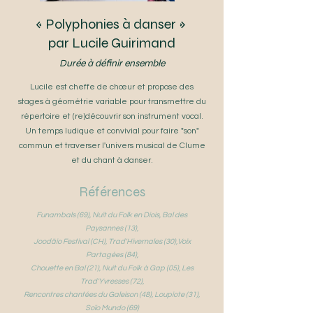
« Polyphonies à danser »
par Lucile Guirimand
Durée à définir ensemble
Lucile est cheffe de chœur et propose des
stages à géométrie variable pour transmettre du
répertoire et (re)découvrir son instrument vocal.
Un temps ludique et convivial pour faire "son"
commun et traverser l'univers musical de Clume
et du chant à danser.
Références
Funambals (69), Nuit du Folk en Diois, Bal des
Paysannes (13),
Joodäio Festival (CH), Trad'Hivernales (30),Voix
Partagées (84),
Chouette en Bal (21), Nuit du Folk à Gap (05), Les
Trad'Yvresses (72),
Rencontres chantées du Galeison (48), Loupiote (31),
Soïo Mundo (69)