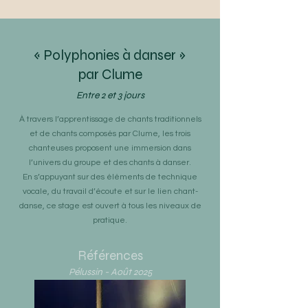
«
Polyphonies à danser
»
par Clume
Entre 2 et 3 jours
À travers l’apprentissage de chants traditionnels
et de chants composés par Clume, les trois
chanteuses proposent une immersion dans
l’univers du groupe et des chants à danser.
En s’appuyant sur des éléments de technique
vocale, du travail d’écoute et sur le lien chant-
danse, ce stage est ouvert à tous les niveaux de
pratique.
Références
Pélussin - Août 2025